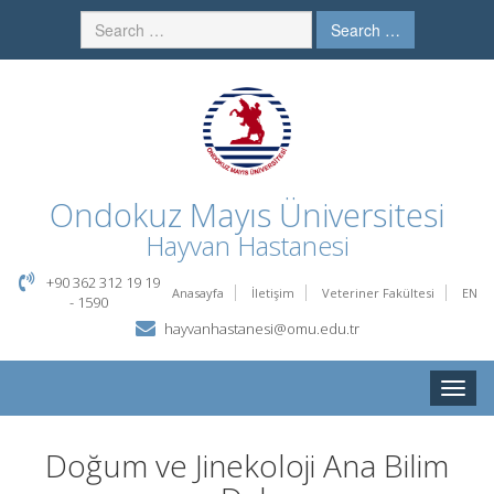
Search …
Ondokuz Mayıs Üniversitesi
Hayvan Hastanesi
+90 362 312 19 19
Anasayfa
İletişim
Veteriner Fakültesi
EN
- 1590
hayvanhastanesi@omu.edu.tr
Toggle
naviga
Doğum ve Jinekoloji Ana Bilim