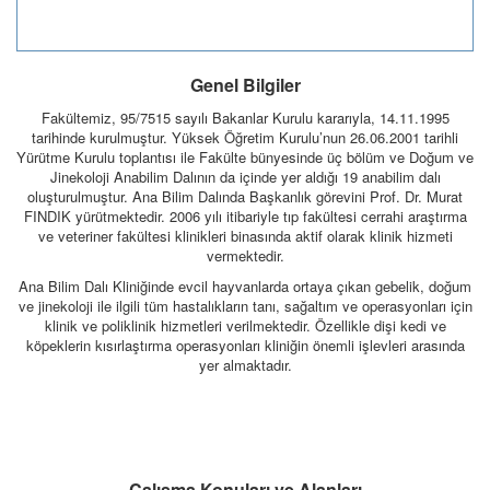
Genel Bilgiler
Fakültemiz, 95/7515 sayılı Bakanlar Kurulu kararıyla, 14.11.1995
tarihinde kurulmuştur. Yüksek Öğretim Kurulu’nun 26.06.2001 tarihli
Yürütme Kurulu toplantısı ile Fakülte bünyesinde üç bölüm ve Doğum ve
Jinekoloji Anabilim Dalının da içinde yer aldığı 19 anabilim dalı
oluşturulmuştur. Ana Bilim Dalında Başkanlık görevini Prof. Dr. Murat
FINDIK yürütmektedir. 2006 yılı itibariyle tıp fakültesi cerrahi araştırma
ve veteriner fakültesi klinikleri binasında aktif olarak klinik hizmeti
vermektedir.
Ana Bilim Dalı Kliniğinde evcil hayvanlarda ortaya çıkan gebelik, doğum
ve jinekoloji ile ilgili tüm hastalıkların tanı, sağaltım ve operasyonları için
klinik ve poliklinik hizmetleri verilmektedir. Özellikle dişi kedi ve
köpeklerin kısırlaştırma operasyonları kliniğin önemli işlevleri arasında
yer almaktadır.
Çalışma Konuları ve Alanları