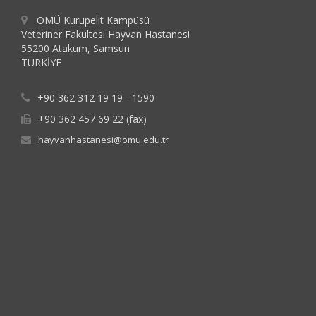
OMÜ Kurupelit Kampüsü
Veteriner Fakültesi Hayvan Hastanesi
55200 Atakum, Samsun
TÜRKİYE
+90 362 312 19 19 - 1590
+90 362 457 69 22 (fax)
hayvanhastanesi@omu.edu.tr