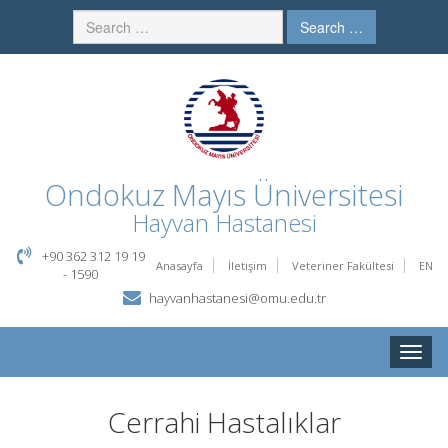
Search …
Ondokuz Mayıs Üniversitesi
Hayvan Hastanesi
+90 362 312 19 19
Anasayfa
İletişim
Veteriner Fakültesi
EN
- 1590
hayvanhastanesi@omu.edu.tr
Toggle
naviga
Cerrahi Hastalıklar