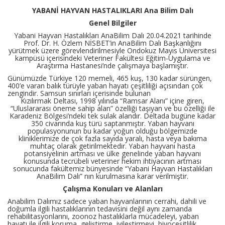
YABANİ HAYVAN HASTALIKLARI Ana Bilim Dalı
Genel Bilgiler
Yabani Hayvan Hastalıkları AnaBilim Dalı 20.04.2021 tarihinde
Prof. Dr. H. Özlem NİSBET’in AnaBilim Dalı Başkanlığını
yürütmek üzere görevlendirilmesiyle Ondokuz Mayıs Üniversitesi
kampüsü içerisindeki Veteriner Fakültesi Eğitim-Uygulama ve
Araştırma Hastanesi’nde çalışmaya başlamıştır.
Günümüzde Türkiye 120 memeli, 465 kuş, 130 kadar sürüngen,
400’e varan balık türüyle yaban hayatı çeşitliliği açısından çok
zengindir. Samsun sınırları içerisinde bulunan
Kızılırmak Deltası, 1998 yılında “Ramsar Alanı” içine giren,
“Uluslararası öneme sahip alan” özelliği taşıyan ve bu özelliği ile
Karadeniz Bölgesi’ndeki tek sulak alandır. Deltada bugüne kadar
350 civarında kuş türü saptanmıştır. Yaban hayvanı
populasyonunun bu kadar yoğun olduğu bölgemizde
kliniklerimize de çok fazla sayıda yaralı, hasta veya bakıma
muhtaç olarak getirilmektedir. Yaban hayvanı hasta
potansiyelinin artması ve ülke genelinde yaban hayvanı
konusunda tecrübeli veteriner hekim ihtiyacının artması
sonucunda fakültemiz bünyesinde “Yabani Hayvan Hastalıkları
AnaBilim Dalı” nın kurulmasına karar verilmiştir.
Çalışma Konuları ve Alanları
Anabilim Dalımız sadece yaban hayvanlarının cerrahi, dahili ve
doğumla ilgili hastalıklarının tedavisini değil aynı zamanda
rehabilitasyonlarını, zoonoz hastalıklarla mücadeleyi, yaban
hayatı ile ilgili koruma, geliştirme, iyileştirmeyi, biyoçeşitlilik