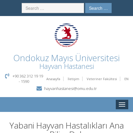
Search …
Ondokuz Mayıs Üniversitesi
Hayvan Hastanesi
+90 362 312 19 19
Anasayfa
İletişim
Veteriner Fakültesi
EN
- 1590
hayvanhastanesi@omu.edu.tr
Toggle
naviga
Yabani Hayvan Hastalıkları Ana