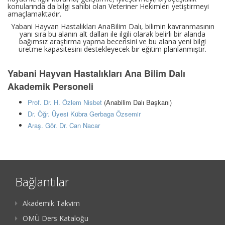
konularında da bilgi sahibi olan Veteriner Hekimleri yetiştirmeyi
amaçlamaktadır.
Yabani Hayvan Hastalıkları AnaBilim Dalı, bilimin kavranmasının
yanı sıra bu alanın alt dalları ile ilgili olarak belirli bir alanda
bağımsız araştırma yapma becerisini ve bu alana yeni bilgi
üretme kapasitesini destekleyecek bir eğitim planlanmıştır.
Yabani Hayvan Hastalıkları Ana Bilim Dalı
Akademik Personeli
Prof. Dr. H. Özlem Nisbet
(Anabilim Dalı Başkanı)
Dr. Öğr. Üyesi Kübra Gerbaga Özsemir
Araş. Gör. Dr. Can Nacar
Bağlantılar
Akademik Takvim
OMÜ Ders Kataloğu