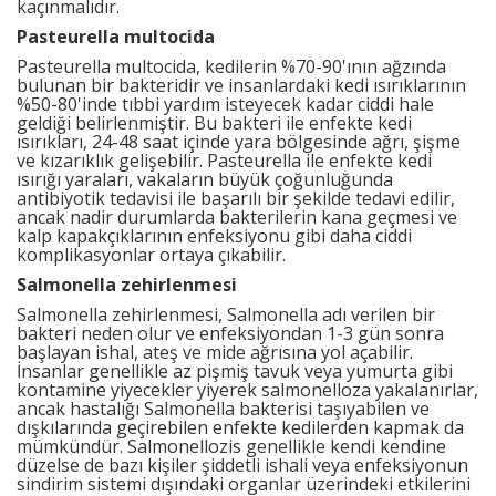
kaçınmalıdır.
Pasteurella multocida
Pasteurella multocida, kedilerin %70-90'ının ağzında
bulunan bir bakteridir ve insanlardaki kedi ısırıklarının
%50-80'inde tıbbi yardım isteyecek kadar ciddi hale
geldiği belirlenmiştir. Bu bakteri ile enfekte kedi
ısırıkları, 24-48 saat içinde yara bölgesinde ağrı, şişme
ve kızarıklık gelişebilir. Pasteurella ile enfekte kedi
ısırığı yaraları, vakaların büyük çoğunluğunda
antibiyotik tedavisi ile başarılı bir şekilde tedavi edilir,
ancak nadir durumlarda bakterilerin kana geçmesi ve
kalp kapakçıklarının enfeksiyonu gibi daha ciddi
komplikasyonlar ortaya çıkabilir.
Salmonella zehirlenmesi
Salmonella zehirlenmesi, Salmonella adı verilen bir
bakteri neden olur ve enfeksiyondan 1-3 gün sonra
başlayan ishal, ateş ve mide ağrısına yol açabilir.
İnsanlar genellikle az pişmiş tavuk veya yumurta gibi
kontamine yiyecekler yiyerek salmonelloza yakalanırlar,
ancak hastalığı Salmonella bakterisi taşıyabilen ve
dışkılarında geçirebilen enfekte kedilerden kapmak da
mümkündür. Salmonellozis genellikle kendi kendine
düzelse de bazı kişiler şiddetli ishali veya enfeksiyonun
sindirim sistemi dışındaki organlar üzerindeki etkilerini