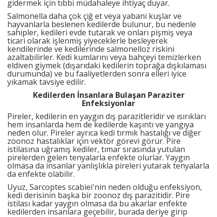
gidermek için tıbbi müdahaleye ihtiyaç duyar.
Salmonella daha çok çiğ et veya yabani kuşlar ve
hayvanlarla beslenen kedilerde bulunur, bu nedenle
sahipler, kedileri evde tutarak ve onları pişmiş veya
ticari olarak işlenmiş yiyeceklerle besleyerek
kendilerinde ve kedilerinde salmonelloz riskini
azaltabilirler. Kedi kumlarını veya bahçeyi temizlerken
eldiven giymek (dışarıdaki kedilerin toprağa dışkılaması
durumunda) ve bu faaliyetlerden sonra elleri iyice
yıkamak tavsiye edilir.
Kedilerden İnsanlara Bulaşan Paraziter
Enfeksiyonlar
Pireler, kedilerin en yaygın dış parazitleridir ve ısırıkları
hem insanlarda hem de kedilerde kaşıntı ve yangıya
neden olur. Pireler ayrıca kedi tırmık hastalığı ve diğer
zoonoz hastalıklar için vektör görevi görür. Pire
istilasına uğramış kediler, tımar sırasında yutulan
pirelerden gelen tenyalarla enfekte olurlar. Yaygın
olmasa da insanlar yanlışlıkla pireleri yutarak tenyalarla
da enfekte olabilir.
Uyuz, Sarcoptes scabiei'nin neden olduğu enfeksiyon,
kedi derisinin başka bir zoonoz dış parazitidir. Pire
istilası kadar yaygın olmasa da bu akarlar enfekte
kedilerden insanlara geçebilir, burada deriye girip