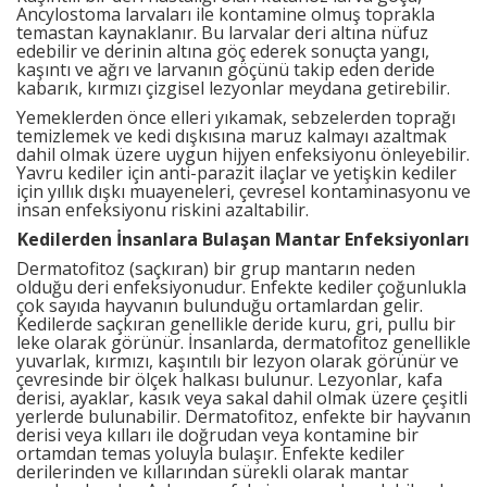
Ancylostoma larvaları ile kontamine olmuş toprakla
temastan kaynaklanır. Bu larvalar deri altına nüfuz
edebilir ve derinin altına göç ederek sonuçta yangı,
kaşıntı ve ağrı ve larvanın göçünü takip eden deride
kabarık, kırmızı çizgisel lezyonlar meydana getirebilir.
Yemeklerden önce elleri yıkamak, sebzelerden toprağı
temizlemek ve kedi dışkısına maruz kalmayı azaltmak
dahil olmak üzere uygun hijyen enfeksiyonu önleyebilir.
Yavru kediler için anti-parazit ilaçlar ve yetişkin kediler
için yıllık dışkı muayeneleri, çevresel kontaminasyonu ve
insan enfeksiyonu riskini azaltabilir.
Kedilerden İnsanlara Bulaşan Mantar Enfeksiyonları
Dermatofitoz (saçkıran) bir grup mantarın neden
olduğu deri enfeksiyonudur. Enfekte kediler çoğunlukla
çok sayıda hayvanın bulunduğu ortamlardan gelir.
Kedilerde saçkıran genellikle deride kuru, gri, pullu bir
leke olarak görünür. İnsanlarda, dermatofitoz genellikle
yuvarlak, kırmızı, kaşıntılı bir lezyon olarak görünür ve
çevresinde bir ölçek halkası bulunur. Lezyonlar, kafa
derisi, ayaklar, kasık veya sakal dahil olmak üzere çeşitli
yerlerde bulunabilir. Dermatofitoz, enfekte bir hayvanın
derisi veya kılları ile doğrudan veya kontamine bir
ortamdan temas yoluyla bulaşır. Enfekte kediler
derilerinden ve kıllarından sürekli olarak mantar