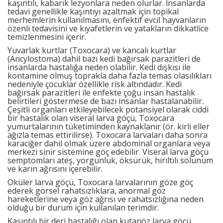
kaşıntılı, kabarık lezyonlara neden olurlar. İnsanlarda
tedavi genellikle kaşıntıyı azaltmak için topikal
merhemlerin kullanılmasını, enfektif evcil hayvanların
özenli tedavisini ve kıyafetlerin ve yatakların dikkatlice
temizlenmesini içerir.
Yuvarlak kurtlar (Toxocara) ve kancalı kurtlar
(Ancylostoma) dahil bazı kedi bağırsak parazitleri de
insanlarda hastalığa neden olabilir. Kedi dışkısı ile
kontamine olmuş toprakla daha fazla temas olasılıkları
nedeniyle çocuklar özellikle risk altındadır. Kedi
bağırsak parazitleri ile enfekte çoğu insan hastalık
belirtileri göstermese de bazı insanlar hastalanabilir.
Çeşitli organları etkileyebilecek potansiyel olarak ciddi
bir hastalık olan viseral larva göçü, Toxocara
yumurtalarının tüketiminden kaynaklanır (ör. kirli eller
ağızla temas ettirilirse). Toxocara larvaları daha sonra
karaciğer dahil olmak üzere abdominal organlara veya
merkezi sinir sistemine göç edebilir. Viseral larva göçü
semptomları ateş, yorgunluk, öksürük, hırıltılı solunum
ve karın ağrısını içerebilir.
Oküler larva göçü, Toxocara larvalarının göze göç
ederek görsel rahatsızlıklara, anormal göz
hareketlerine veya göz ağrısı ve rahatsızlığına neden
olduğu bir durum için kullanılan terimdir.
Kaşıntılı bir deri hastalığı olan kutanöz larva göçü,