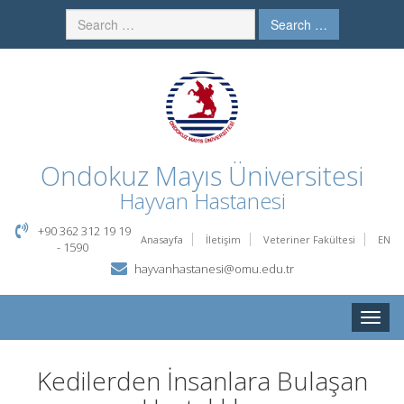
Search …
Ondokuz Mayıs Üniversitesi
Hayvan Hastanesi
+90 362 312 19 19
Anasayfa
İletişim
Veteriner Fakültesi
EN
- 1590
hayvanhastanesi@omu.edu.tr
Toggle
naviga
Kedilerden İnsanlara Bulaşan