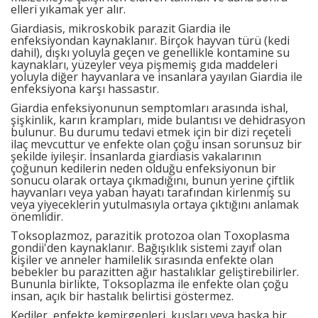
elleri yıkamak yer alır.
Giardiasis, mikroskobik parazit Giardia ile
enfeksiyondan kaynaklanır. Birçok hayvan türü (kedi
dahil), dışkı yoluyla geçen ve genellikle kontamine su
kaynakları, yüzeyler veya pişmemiş gıda maddeleri
yoluyla diğer hayvanlara ve insanlara yayılan Giardia ile
enfeksiyona karşı hassastır.
Giardia enfeksiyonunun semptomları arasında ishal,
şişkinlik, karın krampları, mide bulantısı ve dehidrasyon
bulunur. Bu durumu tedavi etmek için bir dizi reçeteli
ilaç mevcuttur ve enfekte olan çoğu insan sorunsuz bir
şekilde iyileşir. İnsanlarda giardiasis vakalarının
çoğunun kedilerin neden olduğu enfeksiyonun bir
sonucu olarak ortaya çıkmadığını, bunun yerine çiftlik
hayvanları veya yaban hayatı tarafından kirlenmiş su
veya yiyeceklerin yutulmasıyla ortaya çıktığını anlamak
önemlidir.
Toksoplazmoz, parazitik protozoa olan Toxoplasma
gondii'den kaynaklanır. Bağışıklık sistemi zayıf olan
kişiler ve anneler hamilelik sırasında enfekte olan
bebekler bu parazitten ağır hastalıklar geliştirebilirler.
Bununla birlikte, Toksoplazma ile enfekte olan çoğu
insan, açık bir hastalık belirtisi göstermez.
Kediler, enfekte kemirgenleri, kuşları veya başka bir