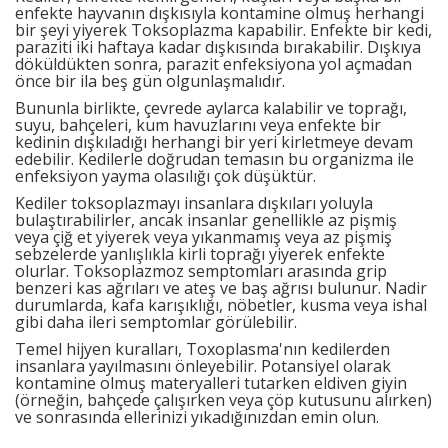
enfekte hayvanın dışkısıyla kontamine olmuş herhangi
bir şeyi yiyerek Toksoplazma kapabilir. Enfekte bir kedi,
paraziti iki haftaya kadar dışkısında bırakabilir. Dışkıya
döküldükten sonra, parazit enfeksiyona yol açmadan
önce bir ila beş gün olgunlaşmalıdır.
Bununla birlikte, çevrede aylarca kalabilir ve toprağı,
suyu, bahçeleri, kum havuzlarını veya enfekte bir
kedinin dışkıladığı herhangi bir yeri kirletmeye devam
edebilir. Kedilerle doğrudan temasın bu organizma ile
enfeksiyon yayma olasılığı çok düşüktür.
Kediler toksoplazmayı insanlara dışkıları yoluyla
bulaştırabilirler, ancak insanlar genellikle az pişmiş
veya çiğ et yiyerek veya yıkanmamış veya az pişmiş
sebzelerde yanlışlıkla kirli toprağı yiyerek enfekte
olurlar. Toksoplazmoz semptomları arasında grip
benzeri kas ağrıları ve ateş ve baş ağrısı bulunur. Nadir
durumlarda, kafa karışıklığı, nöbetler, kusma veya ishal
gibi daha ileri semptomlar görülebilir.
Temel hijyen kuralları, Toxoplasma'nın kedilerden
insanlara yayılmasını önleyebilir. Potansiyel olarak
kontamine olmuş materyalleri tutarken eldiven giyin
(örneğin, bahçede çalışırken veya çöp kutusunu alırken)
ve sonrasında ellerinizi yıkadığınızdan emin olun.