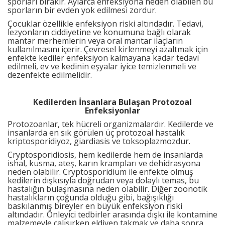
sporları bırakır. Aylarca enfeksiyona neden olabilen bu
sporların bir evden yok edilmesi zordur.
Çocuklar özellikle enfeksiyon riski altındadır. Tedavi,
lezyonların ciddiyetine ve konumuna bağlı olarak
mantar merhemlerin veya oral mantar ilaçların
kullanılmasını içerir. Çevresel kirlenmeyi azaltmak için
enfekte kediler enfeksiyon kalmayana kadar tedavi
edilmeli, ev ve kedinin eşyalar iyice temizlenmeli ve
dezenfekte edilmelidir.
Kedilerden İnsanlara Bulaşan Protozoal
Enfeksiyonlar
Protozoanlar, tek hücreli organizmalardır. Kedilerde ve
insanlarda en sık görülen üç protozoal hastalık
kriptosporidiyoz, giardiasis ve toksoplazmozdur.
Cryptosporidiosis, hem kedilerde hem de insanlarda
ishal, kusma, ateş, karın krampları ve dehidrasyona
neden olabilir. Cryptosporidium ile enfekte olmuş
kedilerin dışkısıyla doğrudan veya dolaylı temas, bu
hastalığın bulaşmasına neden olabilir. Diğer zoonotik
hastalıkların çoğunda olduğu gibi, bağışıklığı
baskılanmış bireyler en büyük enfeksiyon riski
altındadır. Önleyici tedbirler arasında dışkı ile kontamine
malzemeyle çalışırken eldiven takmak ve daha sonra