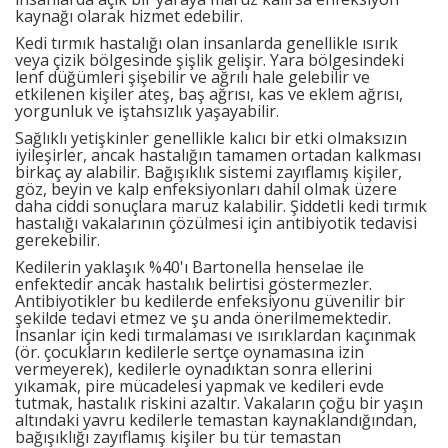
kaynağı olarak hizmet edebilir.
Kedi tırmık hastalığı olan insanlarda genellikle ısırık
veya çizik bölgesinde şişlik gelişir. Yara bölgesindeki
lenf düğümleri şişebilir ve ağrılı hale gelebilir ve
etkilenen kişiler ateş, baş ağrısı, kas ve eklem ağrısı,
yorgunluk ve iştahsızlık yaşayabilir.
Sağlıklı yetişkinler genellikle kalıcı bir etki olmaksızın
iyileşirler, ancak hastalığın tamamen ortadan kalkması
birkaç ay alabilir. Bağışıklık sistemi zayıflamış kişiler,
göz, beyin ve kalp enfeksiyonları dahil olmak üzere
daha ciddi sonuçlara maruz kalabilir. Şiddetli kedi tırmık
hastalığı vakalarının çözülmesi için antibiyotik tedavisi
gerekebilir.
Kedilerin yaklaşık %40'ı Bartonella henselae ile
enfektedir ancak hastalık belirtisi göstermezler.
Antibiyotikler bu kedilerde enfeksiyonu güvenilir bir
şekilde tedavi etmez ve şu anda önerilmemektedir.
İnsanlar için kedi tırmalaması ve ısırıklardan kaçınmak
(ör. çocukların kedilerle sertçe oynamasına izin
vermeyerek), kedilerle oynadıktan sonra ellerini
yıkamak, pire mücadelesi yapmak ve kedileri evde
tutmak, hastalık riskini azaltır. Vakaların çoğu bir yaşın
altındaki yavru kedilerle temastan kaynaklandığından,
bağışıklığı zayıflamış kişiler bu tür temastan